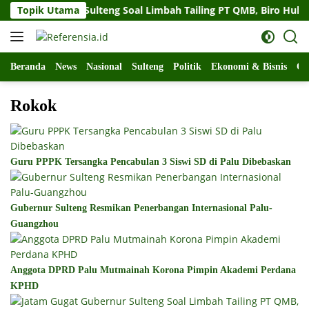
Langsung
gat Gubernur Sulteng Soal Limbah Tailing PT QMB, Biro Hukum 
Topik Utama
ke
konten
Beranda
News
Nasional
Sulteng
Politik
Ekonomi & Bisnis
Ol
Rokok
Guru PPPK Tersangka Pencabulan 3 Siswi SD di Palu Dibebaskan
Gubernur Sulteng Resmikan Penerbangan Internasional Palu-
Guangzhou
Anggota DPRD Palu Mutmainah Korona Pimpin Akademi Perdana
KPHD