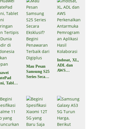
Indosat, XL,
ADL dan
Mau Pesan
AWS
Samsung S25
awei
Perkenalkan
Series Secara
atePad
Antarmuka
Eksklusif?
ni, Tablet
Pemrograma
Begini
ni
n Aplikasi
Penawaran
ringan dan
Hasil
Terbaik dari
rtipis di
Kolaborasi
Digiplus
nia Hadir
 Indonesia
kan Depan