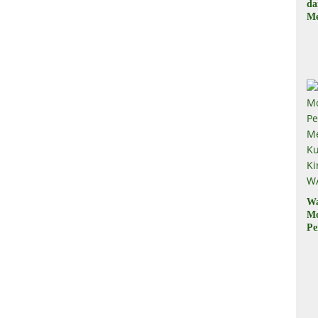
d
Me
, 
Il
W
M
Pe
M
Ku
Ki
W