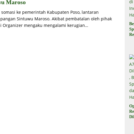
wu Maroso
n somasi ke pemerintah Kabupaten Poso, lantaran
pangan Sintuwu Maroso. Akibat pembatalan oleh pihak
Be
li Organizer mengaku mengalami kerugian…
Sp
Re
Pr
Di
di
Ha
Op
Re
Di
Be
Sp
da