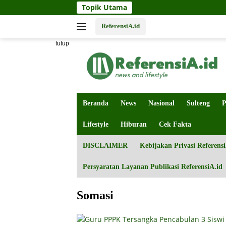
Langsung
Topik Utama
ke
konten
ReferensiA.id
tutup
Beranda
News
Nasional
Sulteng
P
Lifestyle
Hiburan
Cek Fakta
DISCLAIMER
Kebijakan Privasi Referensi
Persyaratan Layanan Publikasi ReferensiA.id
Somasi