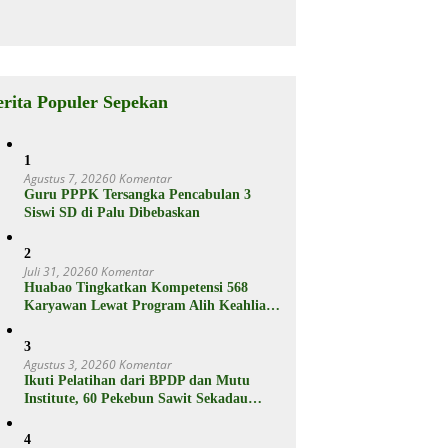
Jutaan
rganya
Punya Fitur
Ram Plus,
Berikut
Spesifikasiny
a
erita Populer Sepekan
1
Agustus 7, 2026
0 Komentar
Guru PPPK Tersangka Pencabulan 3
Siswi SD di Palu Dibebaskan
2
Juli 31, 2026
0 Komentar
Huabao Tingkatkan Kompetensi 568
Karyawan Lewat Program Alih Keahlian
Operator
3
Agustus 3, 2026
0 Komentar
Ikuti Pelatihan dari BPDP dan Mutu
Institute, 60 Pekebun Sawit Sekadau
Menuju Hasil Panen Unggul dan
Berkelanjutan
4