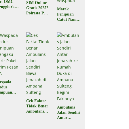
ari OMC
SIM Online
nggiurkan
Gratis 2025?
Marak
Legal atau
Polresta Palu
Penipuan
egal?
Pastikan
Catut Nama
Hoaks
BPJS
Kesehatan,
Masyarakat
Diminta
Waspada
aspada
odus
nipuan
engaku
Cek Fakta:
rir Paket
Tidak Benar
Ambulans
rim Pesan
Ambulans
Jalan Sendiri
A
Jalan Sendiri
Antar
Bawa
Jenazah ke
Jenazah di
Rumah Duka