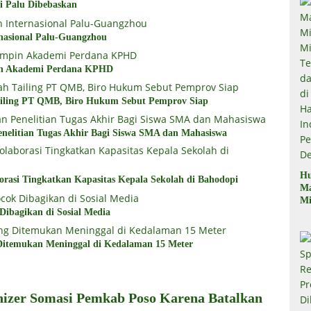
i Palu Dibebaskan
nasional Palu-Guangzhou
in Akademi Perdana KPHD
ailing PT QMB, Biro Hukum Sebut Pemprov Siap
nelitian Tugas Akhir Bagi Siswa SMA dan Mahasiswa
Hu
rasi Tingkatkan Kapasitas Kepala Sekolah di Bahodopi
M
Mi
ibagikan di Sosial Media
Mi
Te
Te
itemukan Meninggal di Kedalaman 15 Meter
Du
di
Pe
nizer Somasi Pemkab Poso Karena Batalkan