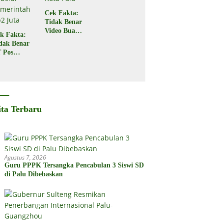
Cek Fakta:
Tidak Benar
Video Buaya
k Fakta:
Seret
dak Benar
Seorang
 Pos
Warga di
donesia
Kota Palu
gikan
bsidi
merintah
2 Juta
ita Terbaru
Agustus 7, 2026
Guru PPPK Tersangka Pencabulan 3 Siswi SD
di Palu Dibebaskan