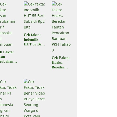
Ampana
di Ampana
Sulteng
Sulteng,
Begini
Faktanya
Cek fakta:
Indomilk
HUT 55 Beri
Subsidi Rp2
k Fakta:
Juta
san
Cek Fakta:
rubahan
Hoaks,
rif
Beredar
ansaksi
Tautan
RI
Pencairan
nipuan
Bantuan
PKH Tahap
3