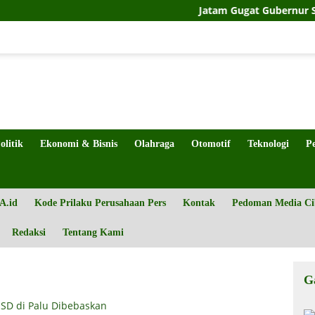
Jatam Gugat Gubernur Sulteng Soal
olitik
Ekonomi & Bisnis
Olahraga
Otomotif
Teknologi
P
A.id
Kode Prilaku Perusahaan Pers
Kontak
Pedoman Media Ci
Redaksi
Tentang Kami
G