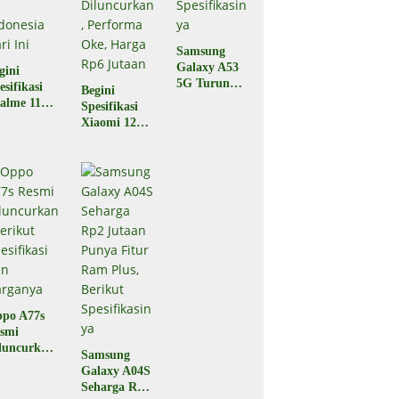
Samsung
Galaxy A53
gini
5G Turun
esifikasi
Begini
Harga,
alme 11
Spesifikasi
Berikut
o yang
Xiaomi 12T
Spesifikasiny
luncurkan
5G yang
a
 Indonesia
Baru Saja
ri Ini
Diluncurkan,
Performa
Oke, Harga
Rp6 Jutaan
po A77s
smi
luncurkan,
Samsung
rikut
Galaxy A04S
esifikasi
Seharga Rp2
n