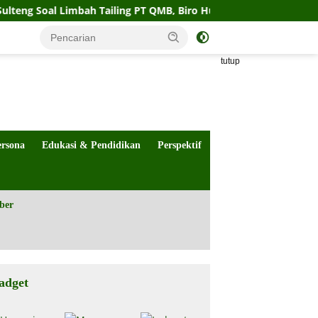
 Limbah Tailing PT QMB, Biro Hukum Sebut Pemprov Siap
tutup
ersona
Edukasi & Pendidikan
Perspektif
ber
adget