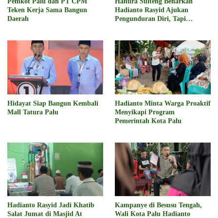
Pemkot Palu dan PT CPM
Hanura Sulteng Benarkan
Teken Kerja Sama Bangun
Hadianto Rasyid Ajukan
Daerah
Pengunduran Diri, Tapi…
Hidayat Siap Bangun Kembali
Hadianto Minta Warga Proaktif
Mall Tatura Palu
Menyikapi Program
Pemerintah Kota Palu
Hadianto Rasyid Jadi Khatib
Kampanye di Besusu Tengah,
Salat Jumat di Masjid At
Wali Kota Palu Hadianto