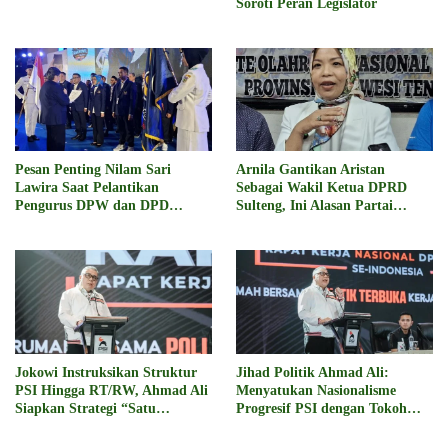
Soroti Peran Legislator
Pesan Penting Nilam Sari
Arnila Gantikan Aristan
Lawira Saat Pelantikan
Sebagai Wakil Ketua DPRD
Pengurus DPW dan DPD
Sulteng, Ini Alasan Partai
Nasdem Se-Sulteng
Nasdem
Jokowi Instruksikan Struktur
Jihad Politik Ahmad Ali:
PSI Hingga RT/RW, Ahmad Ali
Menyatukan Nasionalisme
Siapkan Strategi “Satu
Progresif PSI dengan Tokoh
Komando” Menunu 2029
Agama