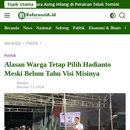
Langsung
gara Asing Hilang di Perairan Teluk Tomini
Topik Utama
Kasus Inti
ke
konten
Beranda
News
Nasional
Sulteng
Politik
Ekonomi & Bisnis
Ol
Beranda
Politik
Politik
Alasan Warga Tetap Pilih Hadianto
Meski Belum Tahu Visi Misinya
Redaksi
Oktober 13, 2024