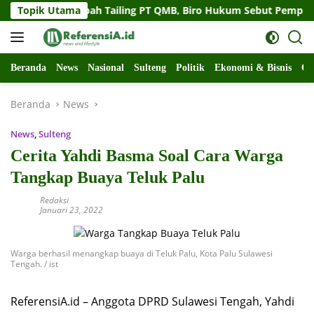
Langsung
 Soal Limbah Tailing PT QMB, Biro Hukum Sebut Pemprov Siap
Topik Utama
ke
konten
Beranda
News
Nasional
Sulteng
Politik
Ekonomi & Bisnis
Ol
Beranda
News
News
,
Sulteng
Cerita Yahdi Basma Soal Cara Warga
Tangkap Buaya Teluk Palu
Redaksi
Januari 23, 2022
Warga berhasil menangkap buaya di Teluk Palu, Kota Palu Sulawesi
Tengah. / ist
ReferensiA.id – Anggota DPRD Sulawesi Tengah, Yahdi