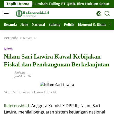
Langsung
ulteng Soal Limbah Tailing PT QMB, Biro Hukum Sebut Pemprov 
Topik Utama
ke
konten
Beranda
News
Nasional
Sulteng
Politik
Ekonomi & Bisnis
Ol
Beranda
News
News
Nilam Sari Lawira Kawal Kebijakan
Fiskal dan Pembangunan Berkelanjutan
Redaksi
Juni 4, 2026
Nilam Sari Lawira (belakang kiri). / Ist
ReferensiA.id-
Anggota Komisi X DPR RI, Nilam Sari
Lawira, menilai penguatan sistem keuangan nasional