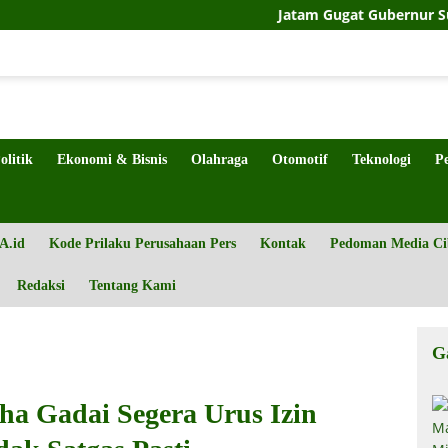
Jatam Gugat Gubernur Sulteng Soal 
olitik
Ekonomi & Bisnis
Olahraga
Otomotif
Teknologi
P
A.id
Kode Prilaku Perusahaan Pers
Kontak
Pedoman Media Ci
Redaksi
Tentang Kami
G
a Gadai Segera Urus Izin