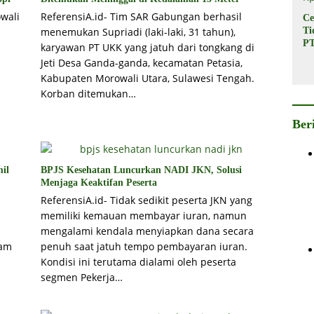
wali
ReferensiA.id- Tim SAR Gabungan berhasil
Ce
menemukan Supriadi (laki-laki, 31 tahun),
Ti
PT
karyawan PT UKK yang jatuh dari tongkang di
In
Jeti Desa Ganda-ganda, kecamatan Petasia,
Ba
Kabupaten Morowali Utara, Sulawesi Tengah.
Su
Korban ditemukan…
Pe
Rp
Ber
il
BPJS Kesehatan Luncurkan NADI JKN, Solusi
Menjaga Keaktifan Peserta
ReferensiA.id- Tidak sedikit peserta JKN yang
memiliki kemauan membayar iuran, namun
mengalami kendala menyiapkan dana secara
jam
penuh saat jatuh tempo pembayaran iuran.
Kondisi ini terutama dialami oleh peserta
segmen Pekerja…