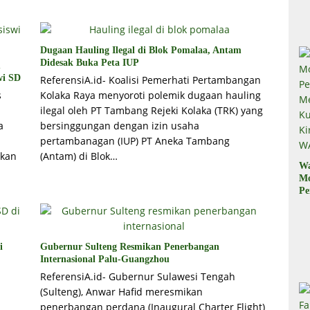
Il
Dugaan Hauling Ilegal di Blok Pomalaa, Antam
Didesak Buka Peta IUP
u
wi SD
ReferensiA.id- Koalisi Pemerhati Pertambangan
s
Kolaka Raya menyoroti polemik dugaan hauling
ilegal oleh PT Tambang Rejeki Kolaka (TRK) yang
a
bersinggungan dengan izin usaha
pertambanagan (IUP) PT Aneka Tambang
akan
(Antam) di Blok…
W
M
Pe
M
Ku
Ki
W
i
Gubernur Sulteng Resmikan Penerbangan
Internasional Palu-Guangzhou
ReferensiA.id- Gubernur Sulawesi Tengah
(Sulteng), Anwar Hafid meresmikan
penerbangan perdana (Inaugural Charter Flight)