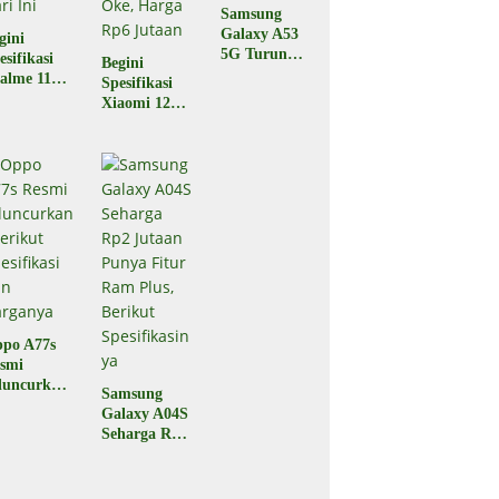
Samsung
Galaxy A53
gini
5G Turun
esifikasi
Begini
Harga,
alme 11
Spesifikasi
Berikut
o yang
Xiaomi 12T
Spesifikasiny
luncurkan
5G yang
a
 Indonesia
Baru Saja
ri Ini
Diluncurkan,
Performa
Oke, Harga
Rp6 Jutaan
po A77s
smi
luncurkan,
Samsung
rikut
Galaxy A04S
esifikasi
Seharga Rp2
n
Jutaan
rganya
Punya Fitur
Ram Plus,