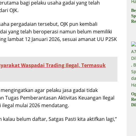
erutama bagi pelaku usaha gadai yang telah
ari OJK.
Be
Sp
Re
saha pergadaian tersebut, OJK pun kembali
Pr
dai yang telah beroperasi namun belum memiliki
Di
di
ling lambat 12 Januari 2026, sesuai amanat UU P2SK
Ha
yarakat Waspadai Trading Ilegal, Termasuk
 mengingatkan agar pelaku jasa gadai tidak
Op
uan Tugas Pemberantasan Aktivitas Keuangan Ilegal
Re
i ilegal mulai 2026 mendatang.
Di
Be
Sp
kalau belum daftar, Satgas Pasti kita aktifkan lagi,”
da
Ha