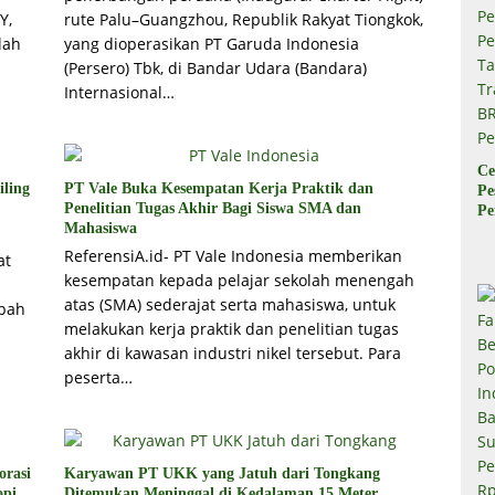
Y,
rute Palu–Guangzhou, Republik Rakyat Tiongkok,
lah
yang dioperasikan PT Garuda Indonesia
(Persero) Tbk, di Bandar Udara (Bandara)
Internasional…
Ce
iling
PT Vale Buka Kesempatan Kerja Praktik dan
Pe
Penelitian Tugas Akhir Bagi Siswa SMA dan
Pe
Mahasiswa
Ta
Tr
ReferensiA.id- PT Vale Indonesia memberikan
at
B
kesempatan kepada pelajar sekolah menengah
Pe
atas (SMA) sederajat serta mahasiswa, untuk
mbah
melakukan kerja praktik dan penelitian tugas
akhir di kawasan industri nikel tersebut. Para
peserta…
orasi
Karyawan PT UKK yang Jatuh dari Tongkang
opi
Ditemukan Meninggal di Kedalaman 15 Meter