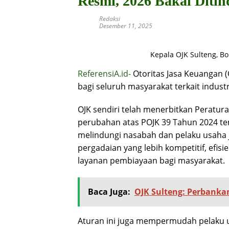
Resmi, 2026 Bakal Ditin
Redaksi
Desember 11, 2025
Kepala OJK Sulteng, Bo
ReferensiA.id-
Otoritas Jasa Keuangan 
bagi seluruh masyarakat terkait indust
OJK sendiri telah menerbitkan Peratur
perubahan atas POJK 39 Tahun 2024 ten
melindungi nasabah dan pelaku usaha j
pergadaian yang lebih kompetitif, efis
layanan pembiayaan bagi masyarakat.
Baca Juga:
OJK Sulteng: Perbanka
Aturan ini juga mempermudah pelaku u