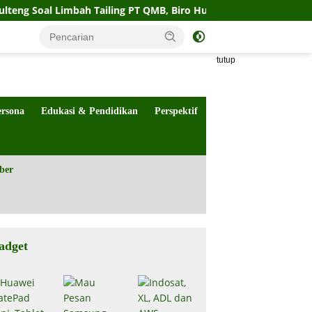
Limbah Tailing PT QMB, Biro Hukum Sebut Pemprov Siap
tutup
ersona
Edukasi & Pendidikan
Perspektif
ber
adget