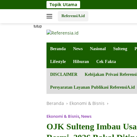
Langsung
Topik Utama
ke
konten
ReferensiA.id
tutup
Beranda
News
Nasional
Sulteng
P
Lifestyle
Hiburan
Cek Fakta
DISCLAIMER
Kebijakan Privasi Referensi
Persyaratan Layanan Publikasi ReferensiA.id
Beranda
Ekonomi & Bisnis
Ekonomi & Bisnis
,
News
OJK Sulteng Imbau Usah