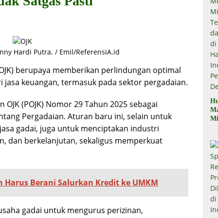
dak Satgas Pasti
nny Hardi Putra. / Emil/ReferensiA.id
(OJK) berupaya memberikan perlindungan optimal
ri jasa keuangan, termasuk pada sektor pergadaian.
Hu
an OJK (POJK) Nomor 29 Tahun 2025 sebagai
M
tang Pergadaian. Aturan baru ini, selain untuk
Mi
asa gadai, juga untuk menciptakan industri
Mi
Te
ien, dan berkelanjutan, sekaligus memperkuat
Te
Du
di
Pe
n Harus Berani Salurkan Kredit ke UMKM
saha gadai untuk mengurus perizinan,