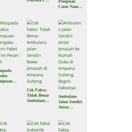
Polresta Palu
Penipuan
egal?
Pastikan
Catut Nama
Hoaks
BPJS
Kesehatan,
Masyarakat
Diminta
Waspada
aspada
odus
nipuan
engaku
Cek Fakta:
rir Paket
Tidak Benar
Ambulans
rim Pesan
Ambulans
Jalan Sendiri
A
Jalan Sendiri
Antar
Bawa
Jenazah ke
Jenazah di
Rumah Duka
Ampana
di Ampana
Sulteng
Sulteng,