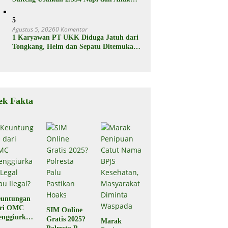
Binaan Dapat Remisi
5
Agustus 5, 2026
0 Komentar
1 Karyawan PT UKK Diduga Jatuh dari
Tongkang, Helm dan Sepatu Ditemukan
Mengapung
ek Fakta
untungan
ari OMC
SIM Online
nggiurkan
Gratis 2025?
Marak
Legal atau