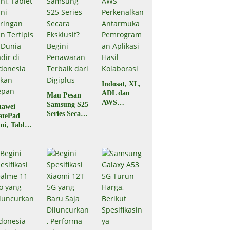
Indosat, XL,
ADL dan
Mau Pesan
AWS
Samsung S25
awei
Perkenalkan
Series Secara
atePad
Antarmuka
Eksklusif?
ni, Tablet
Pemrograma
Begini
ni
n Aplikasi
Penawaran
ringan dan
Hasil
Terbaik dari
rtipis di
Kolaborasi
Digiplus
nia Hadir
 Indonesia
kan Depan