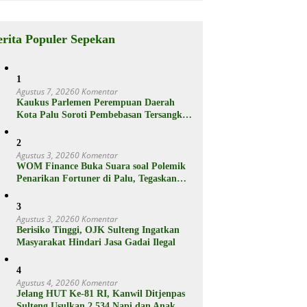
Berikut
Spesifikasiny
a
erita Populer Sepekan
1
Agustus 7, 2026
0 Komentar
Kaukus Parlemen Perempuan Daerah
Kota Palu Soroti Pembebasan Tersangka
Pencabulan 3 Siswi SD
2
Agustus 3, 2026
0 Komentar
WOM Finance Buka Suara soal Polemik
Penarikan Fortuner di Palu, Tegaskan
Proses Sesuai Hukum
3
Agustus 3, 2026
0 Komentar
Berisiko Tinggi, OJK Sulteng Ingatkan
Masyarakat Hindari Jasa Gadai Ilegal
4
Agustus 4, 2026
0 Komentar
Jelang HUT Ke-81 RI, Kanwil Ditjenpas
Sulteng Usulkan 2.534 Napi dan Anak