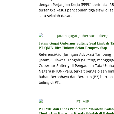
dengan Perjanjian Kerja (PPPK) berinisial RB
tersangka kasus pencabulan tiga siswi di sa
satu sekolah dasar…
Jatam Gugat Gubernur Sulteng Soal Limbah Ta
PT QMB, Biro Hukum Sebut Pemprov Siap
ReferensiA.id- Jaringan Advokasi Tambang
(Jatam) Sulawesi Tengah (Sulteng) menggug
Gubernur Sulteng di Pengadilan Tata Usaha
Negara (PTUN) Palu, terkait pengelolaan li
Bahan Berbahaya dan Beracun (B3) berupa
tailing di PT…
PT IMIP dan Dinas Pendidikan Morowali Kolab
Tingkatkan Kapasitas Kepala Sekolah di Bahod