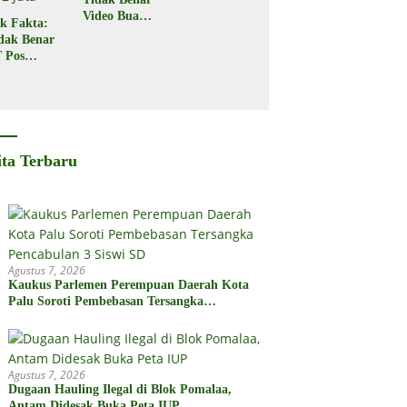
Video Buaya
k Fakta:
Seret
dak Benar
Seorang
 Pos
Warga di
donesia
Kota Palu
gikan
bsidi
merintah
2 Juta
ita Terbaru
Agustus 7, 2026
Kaukus Parlemen Perempuan Daerah Kota
Palu Soroti Pembebasan Tersangka
Pencabulan 3 Siswi SD
Agustus 7, 2026
Dugaan Hauling Ilegal di Blok Pomalaa,
Antam Didesak Buka Peta IUP