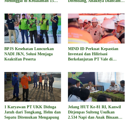
Meninggal di Kedalaman 15
Ditendang, Anaknya Diancam
Meter
Sajam
BPJS Kesehatan Luncurkan
MIND ID Perkuat Kepastian
NADI JKN, Solusi Menjaga
Investasi dan Hilirisasi
Keaktifan Peserta
Berkelanjutan PT Vale di
Pomalaa
1 Karyawan PT UKK Diduga
Jelang HUT Ke-81 RI, Kanwil
Jatuh dari Tongkang, Helm dan
Ditjenpas Sulteng Usulkan
Sepatu Ditemukan Mengapung
2.534 Napi dan Anak Binaan
Dapat Remisi