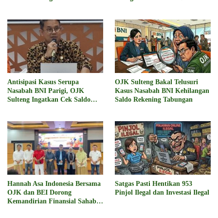
Capai Rp20 Miliar
Antisipasi Kasus Serupa
OJK Sulteng Bakal Telusuri
Nasabah BNI Parigi, OJK
Kasus Nasabah BNI Kehilangan
Sulteng Ingatkan Cek Saldo
Saldo Rekening Tabungan
Secara Berkala
Hannah Asa Indonesia Bersama
Satgas Pasti Hentikan 953
OJK dan BEI Dorong
Pinjol Ilegal dan Investasi Ilegal
Kemandirian Finansial Sahabat
Disabilitas di Sulteng