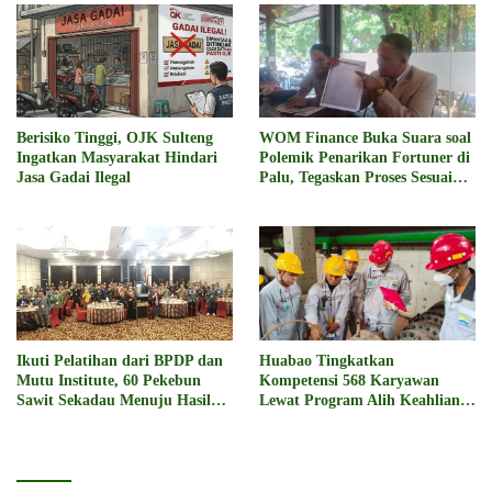
Berisiko Tinggi, OJK Sulteng
WOM Finance Buka Suara soal
Ingatkan Masyarakat Hindari
Polemik Penarikan Fortuner di
Jasa Gadai Ilegal
Palu, Tegaskan Proses Sesuai
Hukum
Ikuti Pelatihan dari BPDP dan
Huabao Tingkatkan
Mutu Institute, 60 Pekebun
Kompetensi 568 Karyawan
Sawit Sekadau Menuju Hasil
Lewat Program Alih Keahlian
Panen Unggul dan
Operator
Berkelanjutan