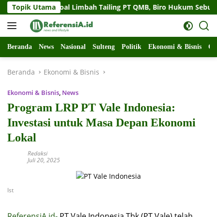
Langsung
 Sulteng Soal Limbah Tailing PT QMB, Biro Hukum Sebut Pempro
Topik Utama
ke
konten
Beranda
News
Nasional
Sulteng
Politik
Ekonomi & Bisnis
Ol
Beranda
Ekonomi & Bisnis
Ekonomi & Bisnis
,
News
Program LRP PT Vale Indonesia:
Investasi untuk Masa Depan Ekonomi
Lokal
Redaksi
Juli 20, 2025
Ist
ReferensiA.id-
PT Vale Indonesia Tbk (PT Vale) telah