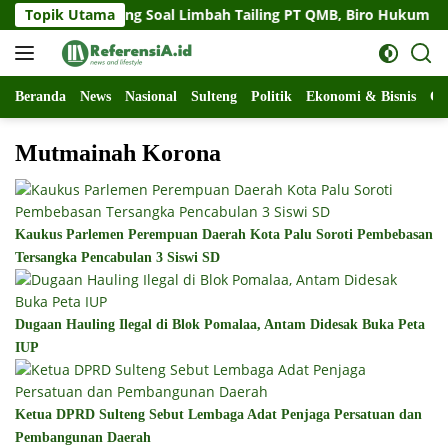
Langsung
bernur Sulteng Soal Limbah Tailing PT QMB, Biro Hukum Sebut
Topik Utama
ke
konten
Beranda
News
Nasional
Sulteng
Politik
Ekonomi & Bisnis
Ol
Mutmainah Korona
Kaukus Parlemen Perempuan Daerah Kota Palu Soroti Pembebasan
Tersangka Pencabulan 3 Siswi SD
Dugaan Hauling Ilegal di Blok Pomalaa, Antam Didesak Buka Peta
IUP
Ketua DPRD Sulteng Sebut Lembaga Adat Penjaga Persatuan dan
Pembangunan Daerah