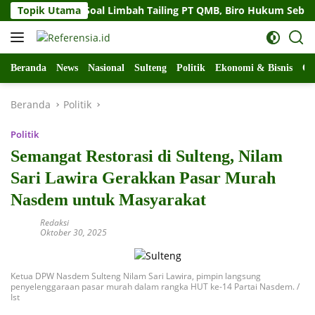
Langsung
r Sulteng Soal Limbah Tailing PT QMB, Biro Hukum Sebut Pempr
Topik Utama
ke
konten
Beranda
News
Nasional
Sulteng
Politik
Ekonomi & Bisnis
Ol
Beranda
Politik
Politik
Semangat Restorasi di Sulteng, Nilam
Sari Lawira Gerakkan Pasar Murah
Nasdem untuk Masyarakat
Redaksi
Oktober 30, 2025
Ketua DPW Nasdem Sulteng Nilam Sari Lawira, pimpin langsung
penyelenggaraan pasar murah dalam rangka HUT ke-14 Partai Nasdem. /
Ist