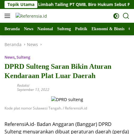
Langsung
lteng Soal Limbah Tailing PT QMB, Biro Hukum Sebut Pemprov S
Topik Utama
ke
konten
Beranda
News
Nasional
Sulteng
Politik
Ekonomi & Bisnis
Ol
Beranda
News
News
,
Sulteng
DPRD Sulteng Saran Bikin Aturan
Kendaraan Plat Luar Daerah
Redaksi
September 13, 2022
Kode plat nomor Sulawesi Tengah. / ReferensiA.id
ReferensiA.id- Badan Anggaran (Banggar) DPRD
Sulteng menyarankan dibuat peraturan daerah (perda)