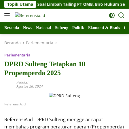
Langsung
ur Sulteng Soal Limbah Tailing PT QMB, Biro Hukum Sebut Pemp
Topik Utama
ke
konten
Beranda
News
Nasional
Sulteng
Politik
Ekonomi & Bisnis
Ol
Beranda
Parlementaria
Parlementaria
DPRD Sulteng Tetapkan 10
Propemperda 2025
Redaksi
Agustus 28, 2024
ReferensiA.id
ReferensiA.id- DPRD Sulteng menggelar rapat
membahas program peraturan daerah (Propemperda)