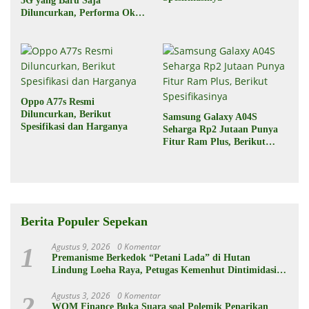
5G yang Baru Saja
Diluncurkan, Performa Oke,
Harga Rp6 Jutaan
Oppo A77s Resmi
Diluncurkan, Berikut
Samsung Galaxy A04S
Spesifikasi dan Harganya
Seharga Rp2 Jutaan Punya
Fitur Ram Plus, Berikut
Spesifikasinya
Berita Populer Sepekan
Agustus 9, 2026
0 Komentar
1
Premanisme Berkedok “Petani Lada” di Hutan
Lindung Loeha Raya, Petugas Kemenhut Dintimidasi
dan Diusir
Agustus 3, 2026
0 Komentar
2
WOM Finance Buka Suara soal Polemik Penarikan