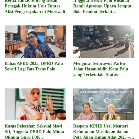
Ketua Himas Sulteng Desak
Anggota DPRD Palu Rusman
Penegak Hukum Usut Tuntas
Ramli Apresiasi Upaya Jemput
Aksi Pengeroyokan di Morowali
Bola Pemkot Terkait
Pembuatan NIB
Bahas APBD 2025, DPRD Palu
Mengurai Semrawut Parkir
Soroti Lagi Bus Trans Palu
Jalan Hasanuddin Kota Palu
yang Terkendala Status
Kasus Pelecehan Seksual Siswi
Respons KPHD Usai Menteri
SD, Anggota DPRD Palu Minta
Kehutanan Masukkan dalam
Oknum Guru P3K
Peta Jalan Hutan Adat 2025 –