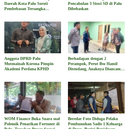
Daerah Kota Palu Soroti
Pencabulan 3 Siswi SD di Palu
Pembebasan Tersangka
Dibebaskan
Pencabulan 3 Siswi SD
Anggota DPRD Palu
Berhadapan dengan 2
Mutmainah Korona Pimpin
Perampok, Perut Ibu Hamil
Akademi Perdana KPHD
Ditendang, Anaknya Diancam
Sajam
WOM Finance Buka Suara soal
Beredar Foto Diduga Pelaku
Polemik Penarikan Fortuner di
Pembunuhan Sadis 1 Keluarga