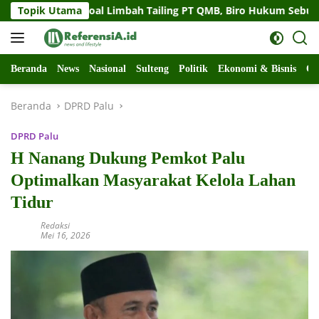
Langsung
teng Soal Limbah Tailing PT QMB, Biro Hukum Sebut Pemprov Si
Topik Utama
ke
konten
Beranda
News
Nasional
Sulteng
Politik
Ekonomi & Bisnis
Ol
Beranda
DPRD Palu
DPRD Palu
H Nanang Dukung Pemkot Palu
Optimalkan Masyarakat Kelola Lahan
Tidur
Redaksi
Mei 16, 2026