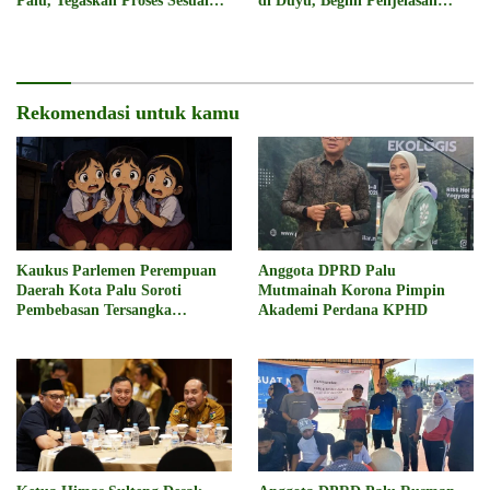
Palu, Tegaskan Proses Sesuai
di Duyu, Begini Penjelasan
Hukum
Polisi
Rekomendasi untuk kamu
Kaukus Parlemen Perempuan
Anggota DPRD Palu
Daerah Kota Palu Soroti
Mutmainah Korona Pimpin
Pembebasan Tersangka
Akademi Perdana KPHD
Pencabulan 3 Siswi SD