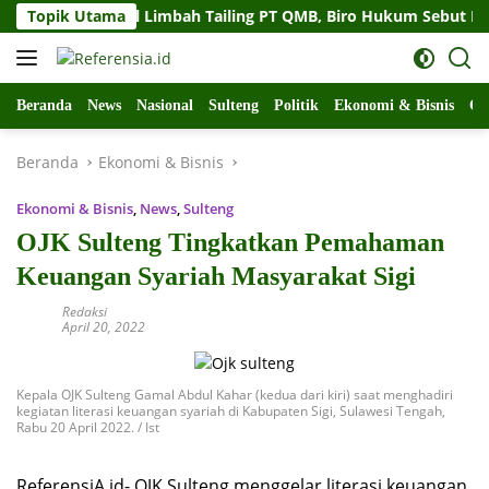
Langsung
ulteng Soal Limbah Tailing PT QMB, Biro Hukum Sebut Pemprov 
Topik Utama
ke
konten
Beranda
News
Nasional
Sulteng
Politik
Ekonomi & Bisnis
Ol
Beranda
Ekonomi & Bisnis
Ekonomi & Bisnis
,
News
,
Sulteng
OJK Sulteng Tingkatkan Pemahaman
Keuangan Syariah Masyarakat Sigi
Redaksi
April 20, 2022
Kepala OJK Sulteng Gamal Abdul Kahar (kedua dari kiri) saat menghadiri
kegiatan literasi keuangan syariah di Kabupaten Sigi, Sulawesi Tengah,
Rabu 20 April 2022. / Ist
ReferensiA.id- OJK Sulteng menggelar literasi keuangan