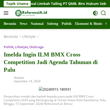
Langsung
r Sulteng Soal Limbah Tailing PT QMB, Biro Hukum Sebut Pempr
Topik Utama
ke
konten
Beranda
News
Nasional
Sulteng
Politik
Ekonomi & Bisnis
Ol
Beranda
Lifestyle
Politik
,
Lifestyle
,
Olahraga
Imelda Ingin ILM BMX Cross
Competition Jadi Agenda Tahunan di
Palu
Redaksi
September 16, 2024
Penyerahan medali dan hadiah kepada juara pada ILM BMX Cross
Competition 2024 yang berlangsung di Taman Hutan Kota Kaombona, Palu,
Minggu, 15 September 2024/ ReferensiA.id- Bimaz