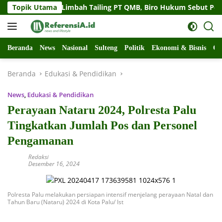
Langsung
 Soal Limbah Tailing PT QMB, Biro Hukum Sebut Pemprov Siap
Topik Utama
ke
konten
Beranda
News
Nasional
Sulteng
Politik
Ekonomi & Bisnis
Ol
Beranda
Edukasi & Pendidikan
News
,
Edukasi & Pendidikan
Perayaan Nataru 2024, Polresta Palu
Tingkatkan Jumlah Pos dan Personel
Pengamanan
Redaksi
Desember 16, 2024
Polresta Palu melakukan persiapan intensif menjelang perayaan Natal dan
Tahun Baru (Nataru) 2024 di Kota Palu/ Ist