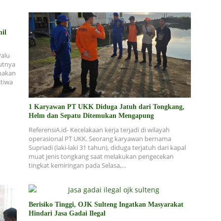
il
Palu
utnya
nakan
stiwa
1 Karyawan PT UKK Diduga Jatuh dari Tongkang,
Helm dan Sepatu Ditemukan Mengapung
ReferensiA.id- Kecelakaan kerja terjadi di wilayah
operasional PT UKK. Seorang karyawan bernama
Supriadi (laki-laki 31 tahun), diduga terjatuh dari kapal
muat jenis tongkang saat melakukan pengecekan
tingkat kemiringan pada Selasa,…
Berisiko Tinggi, OJK Sulteng Ingatkan Masyarakat
Hindari Jasa Gadai Ilegal