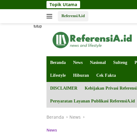
Langsung
Topik Utama
ke
konten
ReferensiA.id
tutup
Beranda
News
Nasional
Sulteng
P
Lifestyle
Hiburan
Cek Fakta
DISCLAIMER
Kebijakan Privasi Referensi
Persyaratan Layanan Publikasi ReferensiA.id
Beranda
News
News