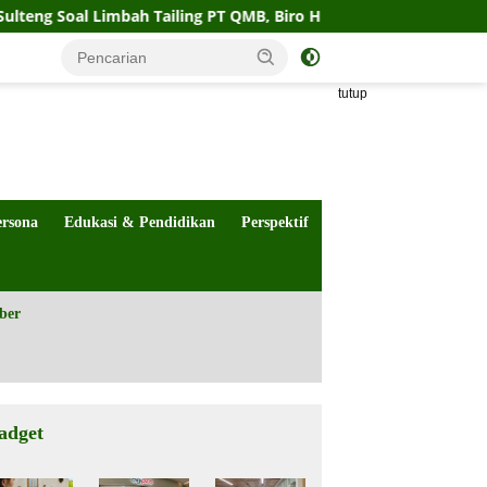
imbah Tailing PT QMB, Biro Hukum Sebut Pemprov Siap
tutup
ersona
Edukasi & Pendidikan
Perspektif
ber
adget