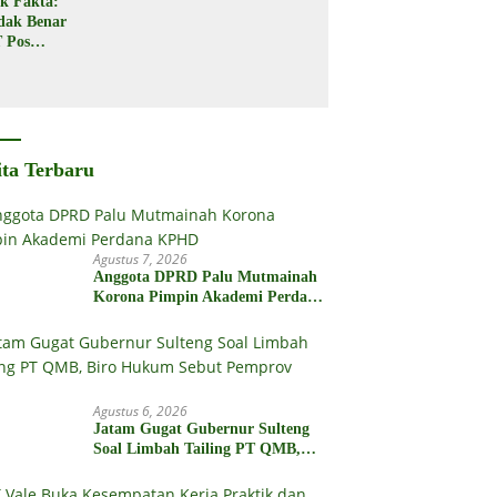
k Fakta:
Seret
dak Benar
Seorang
 Pos
Warga di
donesia
Kota Palu
gikan
bsidi
merintah
2 Juta
ita Terbaru
Agustus 7, 2026
Anggota DPRD Palu Mutmainah
Korona Pimpin Akademi Perdana
KPHD
Agustus 6, 2026
Jatam Gugat Gubernur Sulteng
Soal Limbah Tailing PT QMB,
Biro Hukum Sebut Pemprov Siap