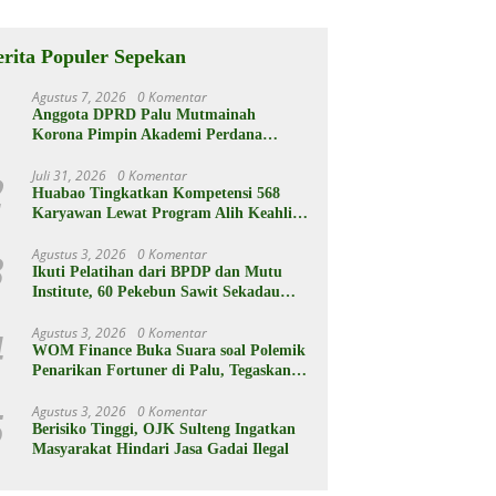
rganya
Berikut
Spesifikasiny
a
erita Populer Sepekan
Agustus 7, 2026
0 Komentar
1
Anggota DPRD Palu Mutmainah
Korona Pimpin Akademi Perdana
KPHD
Juli 31, 2026
0 Komentar
2
Huabao Tingkatkan Kompetensi 568
Karyawan Lewat Program Alih Keahlian
Operator
Agustus 3, 2026
0 Komentar
3
Ikuti Pelatihan dari BPDP dan Mutu
Institute, 60 Pekebun Sawit Sekadau
Menuju Hasil Panen Unggul dan
Berkelanjutan
Agustus 3, 2026
0 Komentar
4
WOM Finance Buka Suara soal Polemik
Penarikan Fortuner di Palu, Tegaskan
Proses Sesuai Hukum
Agustus 3, 2026
0 Komentar
5
Berisiko Tinggi, OJK Sulteng Ingatkan
Masyarakat Hindari Jasa Gadai Ilegal