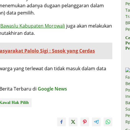
a menemukan adanya dugaan pelanggaran dalam
n) data pemilih.
,
Bawaslu Kabupaten Morowali
juga akan melakukan
utakhiran data.
Ce
Pe
Pe
syarakat Palolo Sigi : Sosok yang Cerdas
Ta
Tr
B
 warga yang terlewat dan tidak masuk dalam data
Pe
erita Terbaru di
Google News
Kawal Hak Pilih