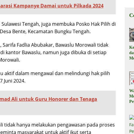
larasi Kampanye Damai untuk Pilkada 2024
C
 Sulawesi Tengah, juga membuka Posko Hak Pilih di
 Desa Bente, Kecamatan Bungku Tengah.
Sarifa Fadlia Abubakar, Bawaslu Morowali tidak
Ke
i kantor Bawaslu, namun juga dibuka di setiap
d
Me
Morowali.
, 
Il
lu aktif dalam mengawal dan melindungi hak pilih
7 Juni 2024.
W
M
mad Ali untuk Guru Honorer dan Tenaga
Pe
M
Ku
Ki
W
li tidak hanya melakukan pengawasan pada proses
eminta masyarakat untuk aktif ikut serta