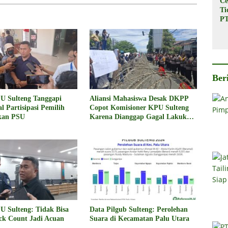
Ce
Ti
PT
In
Ba
Su
Pe
Rp
Ber
U Sulteng Tanggapi
Aliansi Mahasiswa Desak DKPP
al Partisipasi Pemilih
Copot Komisioner KPU Sulteng
kan PSU
Karena Dianggap Gagal Lakukan
Sosialisasi Pilkada 2024
U Sulteng: Tidak Bisa
Data Pilgub Sulteng: Perolehan
ck Count Jadi Acuan
Suara di Kecamatan Palu Utara