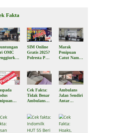
ek Fakta
untungan
SIM Online
Marak
ari OMC
Gratis 2025?
Penipuan
nggiurkan
Polresta Palu
Catut Nama
Legal atau
Pastikan
BPJS
egal?
Hoaks
Kesehatan,
Masyarakat
Diminta
Waspada
aspada
Cek Fakta:
Ambulans
odus
Tidak Benar
Jalan Sendiri
nipuan
Ambulans
Antar
engaku
Jalan Sendiri
Jenazah ke
rir Paket
Bawa
Rumah Duka
rim Pesan
Jenazah di
di Ampana
A
Ampana
Sulteng,
Sulteng
Begini
Faktanya