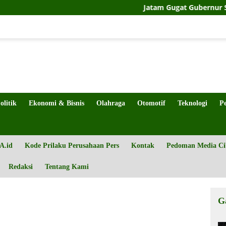
Jatam Gugat Gubernur Sulteng Soal L
olitik
Ekonomi & Bisnis
Olahraga
Otomotif
Teknologi
P
A.id
Kode Prilaku Perusahaan Pers
Kontak
Pedoman Media Ci
Redaksi
Tentang Kami
G